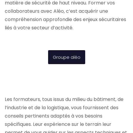
matière de sécurité de haut niveau. Former vos
collaborateurs avec Aléo, c’est acquérir une
compréhension approfondie des enjeux sécuritaires
liés à votre secteur d’activité.
Groupe aléo
Postuler pour le poste
Nom
*
Les formateurs, tous issus du milieu du bâtiment, de
Log in
l’industrie et de la logistique, vous fournissent des
conseils pertinents adaptés à vos besoins
Email
*
spécifiques. Leur expérience sur le terrain leur
permet de vous guider sur les aspects techniques et