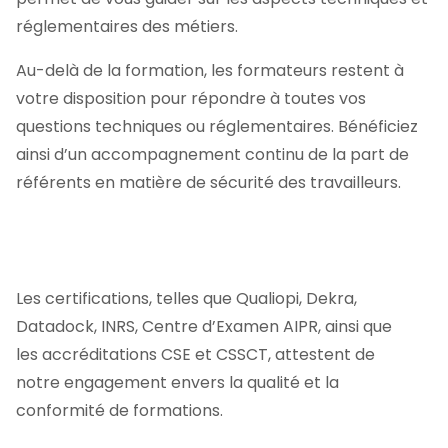
réglementaires des métiers.
Description
*
Au-delà de la formation, les formateurs restent à
votre disposition pour répondre à toutes vos
Log in
questions techniques ou réglementaires. Bénéficiez
ainsi d’un accompagnement continu de la part de
référents en matière de sécurité des travailleurs.
Don’t have an account?
Sign Up
Postulez
Les certifications, telles que
Qualiopi, Dekra,
Datadock, INRS, Centre d’Examen AIPR, ainsi que
les accréditations CSE et CSSCT
, attestent de
notre engagement envers la qualité et la
conformité de formations.